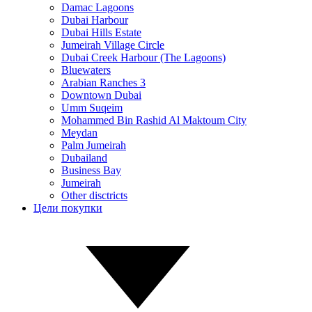
Damac Lagoons
Dubai Harbour
Dubai Hills Estate
Jumeirah Village Circle
Dubai Creek Harbour (The Lagoons)
Bluewaters
Arabian Ranches 3
Downtown Dubai
Umm Suqeim
Mohammed Bin Rashid Al Maktoum City
Meydan
Palm Jumeirah
Dubailand
Business Bay
Jumeirah
Other disctricts
Цели покупки