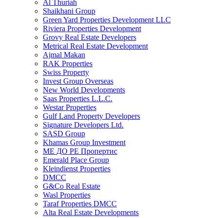
Al Thuriah
Shaikhani Group
Green Yard Properties Development LLC
Riviera Properties Development
Grovy Real Estate Developers
Metrical Real Estate Development
Ajmal Makan
RAK Properties
Swiss Property
Invest Group Overseas
New World Developments
Saas Properties L.L.C.
Westar Properties
Gulf Land Property Developers
Signature Developers Ltd.
SASD Group
Khamas Group Investment
МЕ ДО РЕ Пропертис
Emerald Place Group
Kleindienst Properties
DMCC
G&Co Real Estate
Wasl Properties
Taraf Properties DMCC
Alta Real Estate Developments