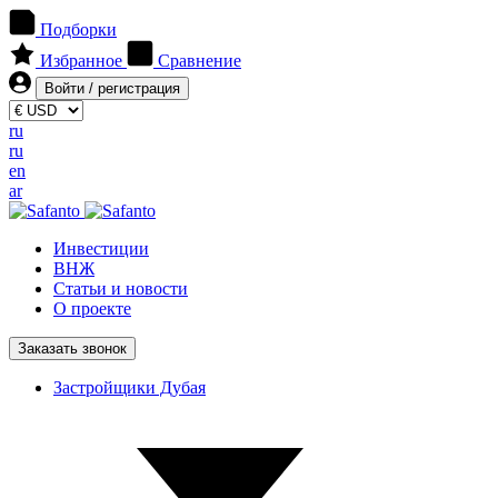
Подборки
Избранное
Сравнение
Войти / регистрация
ru
ru
en
ar
Инвестиции
ВНЖ
Статьи и новости
О проекте
Заказать звонок
Застройщики Дубая