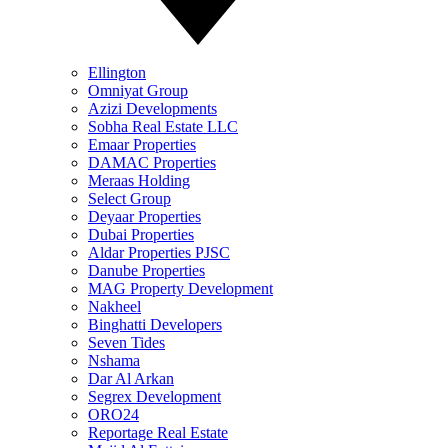
Ellington
Omniyat Group
Azizi Developments
Sobha Real Estate LLC
Emaar Properties
DAMAC Properties
Meraas Holding
Select Group
Deyaar Properties
Dubai Properties
Aldar Properties PJSC
Danube Properties
MAG Property Development
Nakheel
Binghatti Developers
Seven Tides
Nshama
Dar Al Arkan
Segrex Development
ORO24
Reportage Real Estate