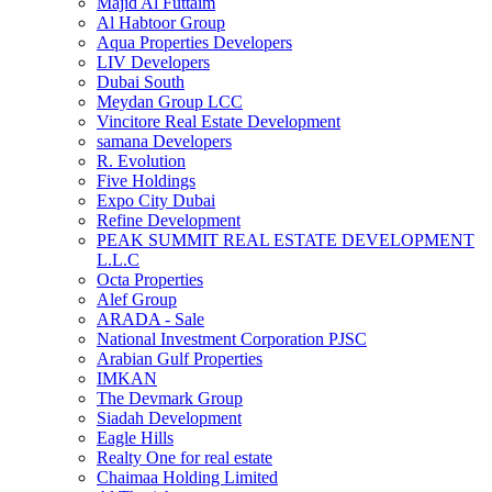
Majid Al Futtaim
Al Habtoor Group
Aqua Properties Developers
LIV Developers
Dubai South
Meydan Group LCC
Vincitore Real Estate Development
samana Developers
R. Evolution
Five Holdings
Expo City Dubai
Refine Development
PEAK SUMMIT REAL ESTATE DEVELOPMENT
L.L.C
Octa Properties
Alef Group
ARADA - Sale
National Investment Corporation PJSC
Arabian Gulf Properties
IMKAN
The Devmark Group
Siadah Development
Eagle Hills
Realty One for real estate
Chaimaa Holding Limited