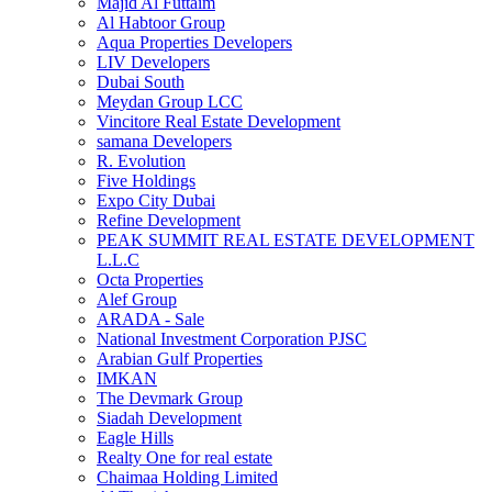
Majid Al Futtaim
Al Habtoor Group
Aqua Properties Developers
LIV Developers
Dubai South
Meydan Group LCC
Vincitore Real Estate Development
samana Developers
R. Evolution
Five Holdings
Expo City Dubai
Refine Development
PEAK SUMMIT REAL ESTATE DEVELOPMENT
L.L.C
Octa Properties
Alef Group
ARADA - Sale
National Investment Corporation PJSC
Arabian Gulf Properties
IMKAN
The Devmark Group
Siadah Development
Eagle Hills
Realty One for real estate
Chaimaa Holding Limited