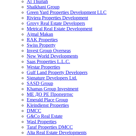
Al Thuriah
Shaikhani Group
Green Yard Properties Development LLC
Riviera Properties Development
Grovy Real Estate Developers
Metrical Real Estate Development
Ajmal Makan
RAK Properties
Swiss Property
Invest Group Overseas
New World Developments
Saas Properties L.L.C.
Westar Properties
Gulf Land Property Developers
Signature Developers Ltd.
SASD Group
Khamas Group Investment
МЕ ДО РЕ Пропертис
Emerald Place Group
Kleindienst Properties
DMCC
G&Co Real Estate
Wasl Properties
Taraf Properties DMCC
Alta Real Estate Developments