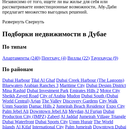
Независимо от того, ищете ли вы жилье для себя или
рассматриваете инвестиционные возможности, Абу-Даби
предлагает множество выгодных решений.
Развернуть
Свернуть
Подборки недвижимости в Дубае
По типам
Апартаменты (240)
Пентхаус (4)
Виллы (22)
Таунхаусы (9)
По районам
Dubai Harbour
Tilal Al Ghaf
Dubai Creek Harbour (The Lagoons)
Bluewaters
Arabian Ranches 3
Maritime City
Dubai Design District
Mina Rashid
Dubai Investment Park
Emirates Hills 2
Motor City
Sheikh Zayed Road
City of Arabia
Mudon
Dubai South (Dubai
World Central)
Arjan
The Valley
Discovery Gardens
City Walk
Umm Suqeim
Damac Hills 2
Jumeirah Beach Residence
Expo City
Palm Jebel Ali
Downtown Jebel Ali
Meydan
Al Furjan
Dubai
Production City (IMPZ)
Zabeel
Al Jaddaf
Jumeirah Village Triangle
Dubai Waterfront
Dubai Sports City
Umm Hurair
The World
Islands
Al Kifaf
International City
Palm Jumeirah
Downtown Dubai