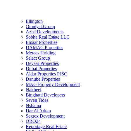
Ellington
Omniyat Group
Azizi Developments
Sobha Real Estate LLC
Emaar Properties
DAMAC Properties
Meraas Holding
Select Group
Deyaar Properties
Dubai Properties
Aldar Properties PJSC
Danube Properties
MAG Property Development
Nakheel
Binghatti Developers
Seven Tides
Nshama
Dar Al Arkan
Segrex Development
ORO24
Reportage Real Estate