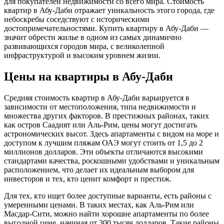
для покупателей недвижимости со всего мира. Стоимость
квартир в Абу-Даби отражает уникальность этого города, где
небоскребы соседствуют с историческими
достопримечательностями. Купить квартиру в Абу-Даби —
значит обрести жилье в одном из самых динамично
развивающихся городов мира, с великолепной
инфраструктурой и высоким уровнем жизни.
Цены на квартиры в Абу-Даби
Средняя стоимость квартир в Абу-Даби варьируется в
зависимости от местоположения, типа недвижимости и
множества других факторов. В престижных районах, таких
как остров Саадият или Аль-Рим, цены могут достигать
астрономических высот. Здесь апартаменты с видом на море и
доступом к лучшим пляжам ОАЭ могут стоить от 1,5 до 2
миллионов долларов. Эти объекты отличаются высокими
стандартами качества, роскошными удобствами и уникальным
расположением, что делает их идеальным выбором для
инвесторов и тех, кто ценит комфорт и престиж.
Для тех, кто ищет более доступные варианты, есть районы с
умеренными ценами. В таких местах, как Аль-Рим или
Масдар-Сити, можно найти хорошие апартаменты по более
выгодной цене, начиная от 300 тысяч долларов. Такие районы