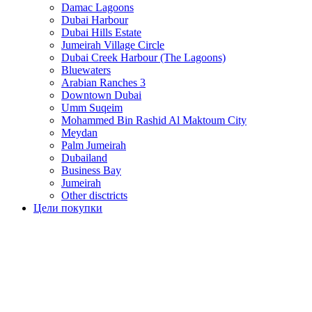
Damac Lagoons
Dubai Harbour
Dubai Hills Estate
Jumeirah Village Circle
Dubai Creek Harbour (The Lagoons)
Bluewaters
Arabian Ranches 3
Downtown Dubai
Umm Suqeim
Mohammed Bin Rashid Al Maktoum City
Meydan
Palm Jumeirah
Dubailand
Business Bay
Jumeirah
Other disctricts
Цели покупки