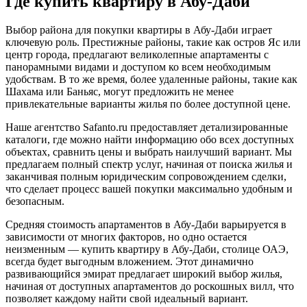
Где купить квартиру в Абу-Даби
Выбор района для покупки квартиры в Абу-Даби играет
ключевую роль. Престижные районы, такие как остров Яс или
центр города, предлагают великолепные апартаменты с
панорамными видами и доступом ко всем необходимым
удобствам. В то же время, более удаленные районы, такие как
Шахама или Баньяс, могут предложить не менее
привлекательные варианты жилья по более доступной цене.
Наше агентство Safanto.ru предоставляет детализированные
каталоги, где можно найти информацию обо всех доступных
объектах, сравнить цены и выбрать наилучший вариант. Мы
предлагаем полный спектр услуг, начиная от поиска жилья и
заканчивая полным юридическим сопровождением сделки,
что сделает процесс вашей покупки максимально удобным и
безопасным.
Средняя стоимость апартаментов в Абу-Даби варьируется в
зависимости от многих факторов, но одно остается
неизменным — купить квартиру в Абу-Даби, столице ОАЭ,
всегда будет выгодным вложением. Этот динамично
развивающийся эмират предлагает широкий выбор жилья,
начиная от доступных апартаментов до роскошных вилл, что
позволяет каждому найти свой идеальный вариант.