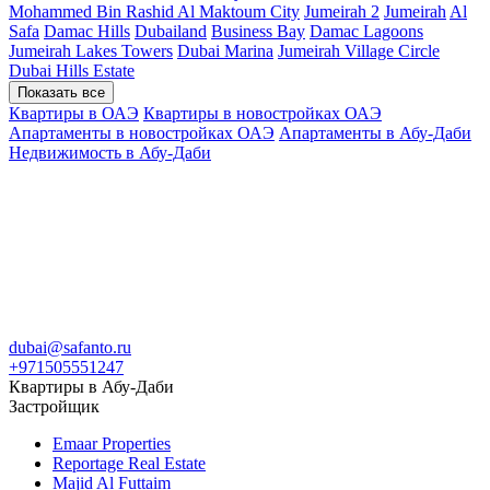
Mohammed Bin Rashid Al Maktoum City
Jumeirah 2
Jumeirah
Al
Safa
Damac Hills
Dubailand
Business Bay
Damac Lagoons
Jumeirah Lakes Towers
Dubai Marina
Jumeirah Village Circle
Dubai Hills Estate
Показать все
Квартиры в ОАЭ
Квартиры в новостройках ОАЭ
Апартаменты в новостройках ОАЭ
Апартаменты в Абу-Даби
Недвижимость в Абу-Даби
dubai@safanto.ru
+971505551247
Квартиры в Абу-Даби
Застройщик
Emaar Properties
Reportage Real Estate
Majid Al Futtaim