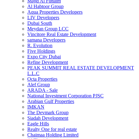
Majid Al Futtaim
Al Habtoor Group
Aqua Properties Developers
LIV Developers
Dubai South
Meydan Group LCC
Vincitore Real Estate Development
samana Developers
R. Evolution
Five Holdings
Expo City Dubai
Refine Development
PEAK SUMMIT REAL ESTATE DEVELOPMENT
L.L.C
Octa Properties
Alef Group
ARADA - Sale
National Investment Corporation PJSC
Arabian Gulf Properties
IMKAN
The Devmark Group
Siadah Development
Eagle Hills
Realty One for real estate
Chaimaa Holding Limited