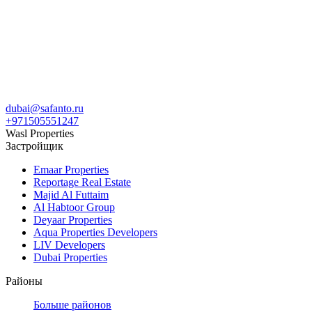
dubai@safanto.ru
+971505551247
Wasl Properties
Застройщик
Emaar Properties
Reportage Real Estate
Majid Al Futtaim
Al Habtoor Group
Deyaar Properties
Aqua Properties Developers
LIV Developers
Dubai Properties
Районы
Больше районов