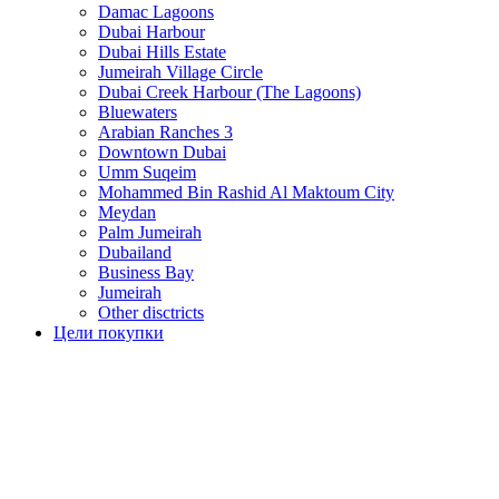
Damac Lagoons
Dubai Harbour
Dubai Hills Estate
Jumeirah Village Circle
Dubai Creek Harbour (The Lagoons)
Bluewaters
Arabian Ranches 3
Downtown Dubai
Umm Suqeim
Mohammed Bin Rashid Al Maktoum City
Meydan
Palm Jumeirah
Dubailand
Business Bay
Jumeirah
Other disctricts
Цели покупки