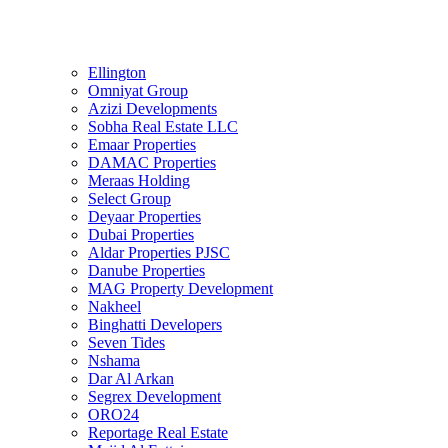
Ellington
Omniyat Group
Azizi Developments
Sobha Real Estate LLC
Emaar Properties
DAMAC Properties
Meraas Holding
Select Group
Deyaar Properties
Dubai Properties
Aldar Properties PJSC
Danube Properties
MAG Property Development
Nakheel
Binghatti Developers
Seven Tides
Nshama
Dar Al Arkan
Segrex Development
ORO24
Reportage Real Estate