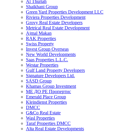
Al Thuriah
Shaikhani Group
Green Yard Properties Development LLC
Riviera Properties Development
Grovy Real Estate Developers
Metrical Real Estate Development
Ajmal Makan
RAK Properties
Swiss Property
Invest Group Overseas
New World Developments
Saas Properties L.L.C.
Westar Properties
Gulf Land Property Developers
Signature Developers Ltd.
SASD Group
Khamas Group Investment
МЕ ДО РЕ Пропертис
Emerald Place Group
Kleindienst Properties
DMCC
G&Co Real Estate
Wasl Properties
Taraf Properties DMCC
Alta Real Estate Developments