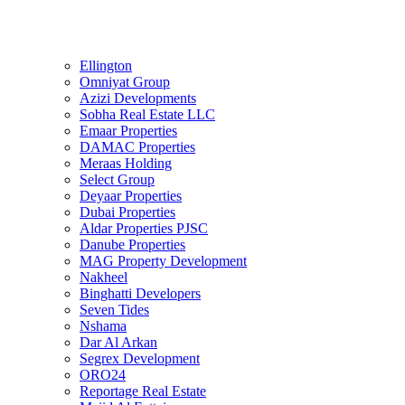
Ellington
Omniyat Group
Azizi Developments
Sobha Real Estate LLC
Emaar Properties
DAMAC Properties
Meraas Holding
Select Group
Deyaar Properties
Dubai Properties
Aldar Properties PJSC
Danube Properties
MAG Property Development
Nakheel
Binghatti Developers
Seven Tides
Nshama
Dar Al Arkan
Segrex Development
ORO24
Reportage Real Estate