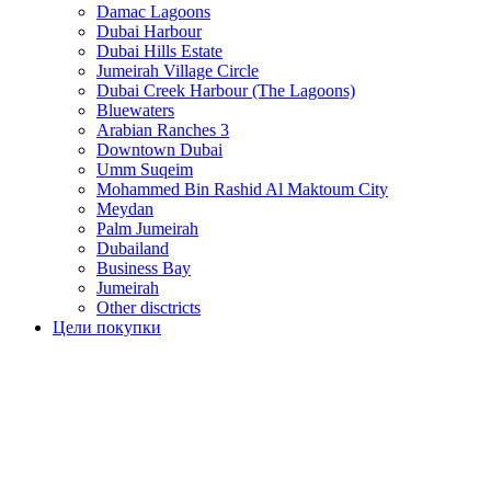
Damac Lagoons
Dubai Harbour
Dubai Hills Estate
Jumeirah Village Circle
Dubai Creek Harbour (The Lagoons)
Bluewaters
Arabian Ranches 3
Downtown Dubai
Umm Suqeim
Mohammed Bin Rashid Al Maktoum City
Meydan
Palm Jumeirah
Dubailand
Business Bay
Jumeirah
Other disctricts
Цели покупки