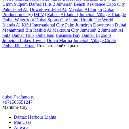
Umm Suqeim
Damac Hills 2
Jumeirah Beach Residence
Expo City
Palm Jebel Ali
Downtown Jebel Ali
Meydan
Al Furjan
Dubai
Production City (IMPZ)
Zabeel
Al Jaddaf
Jumeirah Village Triangle
Dubai Waterfront
Dubai Sports City
Umm Hurair
The World
Islands
Al Kifaf
International City
Palm Jumeirah
Downtown Dubai
Mohammed Bin Rashid Al Maktoum City
Jumeirah 2
Jumeirah
Al
Safa
Damac Hills
Dubailand
Business Bay
Damac Lagoons
Jumeirah Lakes Towers
Dubai Marina
Jumeirah Village Circle
Dubai Hills Estate
Показать ещё
Скрыть
dubai@safanto.ru
+971505551247
Maritime City
Damac Harbour Lights
Mar Casa
Anwa 2