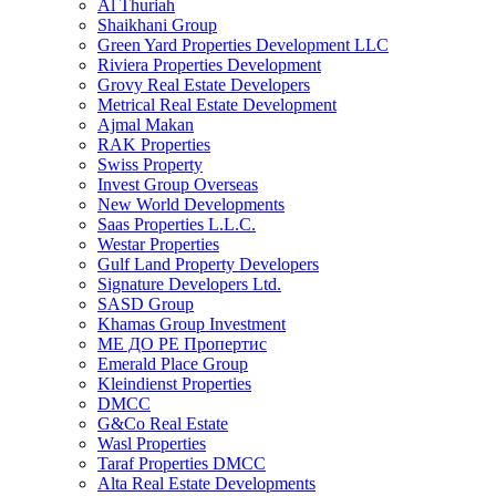
Al Thuriah
Shaikhani Group
Green Yard Properties Development LLC
Riviera Properties Development
Grovy Real Estate Developers
Metrical Real Estate Development
Ajmal Makan
RAK Properties
Swiss Property
Invest Group Overseas
New World Developments
Saas Properties L.L.C.
Westar Properties
Gulf Land Property Developers
Signature Developers Ltd.
SASD Group
Khamas Group Investment
МЕ ДО РЕ Пропертис
Emerald Place Group
Kleindienst Properties
DMCC
G&Co Real Estate
Wasl Properties
Taraf Properties DMCC
Alta Real Estate Developments