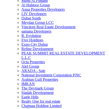
Majid Al Futtaim
Al Habtoor Group
Aqua Properties Developers
LIV Developers
Dubai South
Meydan Group LCC
Vincitore Real Estate Development
samana Developers
R. Evolution
Five Holdings
Expo City Dubai
Refine Development
PEAK SUMMIT REAL ESTATE DEVELOPMENT
L.L.C
Octa Properties
Alef Group
ARADA - Sale
National Investment Corporation PJSC
Arabian Gulf Properties
IMKAN
The Devmark Group
Siadah Development
Eagle Hills
Realty One for real estate
Chaimaa Holding Limited