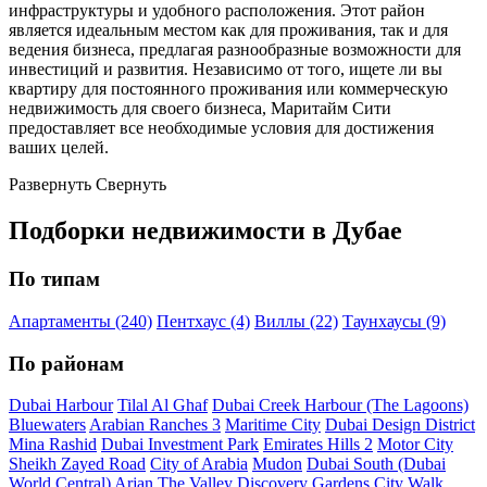
инфраструктуры и удобного расположения. Этот район
является идеальным местом как для проживания, так и для
ведения бизнеса, предлагая разнообразные возможности для
инвестиций и развития. Независимо от того, ищете ли вы
квартиру для постоянного проживания или коммерческую
недвижимость для своего бизнеса, Маритайм Сити
предоставляет все необходимые условия для достижения
ваших целей.
Развернуть
Свернуть
Подборки недвижимости в Дубае
По типам
Апартаменты (240)
Пентхаус (4)
Виллы (22)
Таунхаусы (9)
По районам
Dubai Harbour
Tilal Al Ghaf
Dubai Creek Harbour (The Lagoons)
Bluewaters
Arabian Ranches 3
Maritime City
Dubai Design District
Mina Rashid
Dubai Investment Park
Emirates Hills 2
Motor City
Sheikh Zayed Road
City of Arabia
Mudon
Dubai South (Dubai
World Central)
Arjan
The Valley
Discovery Gardens
City Walk