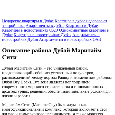
Недорогие квартиры в Дубае
Квартира в дубае недорого от
застройщика
Апартаменты в Дубае
Квартиры в Дубае
Квартиры в новостройках ОАЭ
Однокомнатные квартиры в
Дубае
Квартиры в новостройках Дубая
Апартаменты в
новостройках Дубая
Апартаменты в новостройках ОАЭ
Описание района Дубай Маритайм
Сити
Дубай Маритайм Сити – это уникальный район,
представляющий собой искусственный полуостров,
расположенный между портом Рашид и знаменитым районом
Dubai Dry Docks. Эта зона является воплощением
современного морского строительства и инновационных
архитектурных решений, обеспечивая идеальные условия для
жизни и работы.
Маритайм Сити (Maritime City) был задуман как
многофункциональный комплекс, который включает в себя
жилую и коммерческую недвижимость, а также морскую