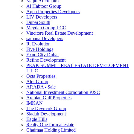
Majid Al Futtaim
Al Habtoor Group
Aqua Properties Developers
LIV Developers
Dubai South
Meydan Group LCC
Vincitore Real Estate Development
samana Developers
R. Evolution
Five Holdings
Expo City Dubai
Refine Development
PEAK SUMMIT REAL ESTATE DEVELOPMENT
L.L.C
Octa Properties
Alef Group
ARADA - Sale
National Investment Corporation PJSC
Arabian Gulf Properties
IMKAN
The Devmark Group
Siadah Development
Eagle Hills
Realty One for real estate
Chaimaa Holding Limited