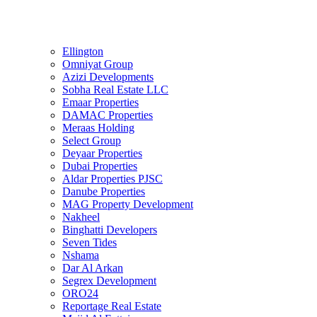
Ellington
Omniyat Group
Azizi Developments
Sobha Real Estate LLC
Emaar Properties
DAMAC Properties
Meraas Holding
Select Group
Deyaar Properties
Dubai Properties
Aldar Properties PJSC
Danube Properties
MAG Property Development
Nakheel
Binghatti Developers
Seven Tides
Nshama
Dar Al Arkan
Segrex Development
ORO24
Reportage Real Estate