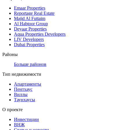
Emaar Properties
Reportage Real Estate
Majid Al Futtaim
Al Habtoor Group
Deyaar Properties
Aqua Properties Developers
LIV Developers
Dubai Properties
Районы
Больше районов
Тип недвижимости
Апартаменты
Пентхаус
Виллы
Таунхаусы
О проекте
Инвестиции
ВНЖ
Статьи и новости