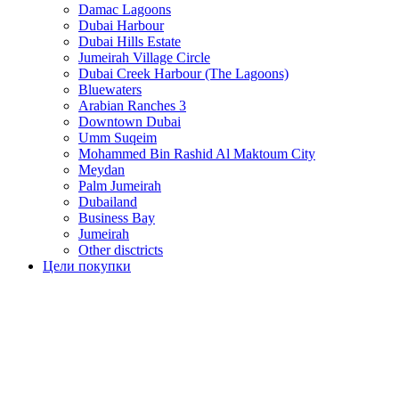
Damac Lagoons
Dubai Harbour
Dubai Hills Estate
Jumeirah Village Circle
Dubai Creek Harbour (The Lagoons)
Bluewaters
Arabian Ranches 3
Downtown Dubai
Umm Suqeim
Mohammed Bin Rashid Al Maktoum City
Meydan
Palm Jumeirah
Dubailand
Business Bay
Jumeirah
Other disctricts
Цели покупки