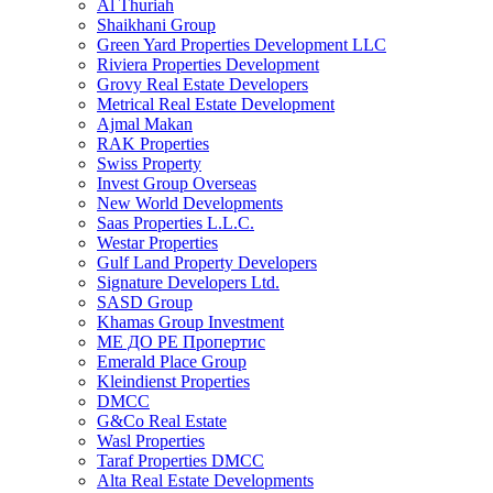
Al Thuriah
Shaikhani Group
Green Yard Properties Development LLC
Riviera Properties Development
Grovy Real Estate Developers
Metrical Real Estate Development
Ajmal Makan
RAK Properties
Swiss Property
Invest Group Overseas
New World Developments
Saas Properties L.L.C.
Westar Properties
Gulf Land Property Developers
Signature Developers Ltd.
SASD Group
Khamas Group Investment
МЕ ДО РЕ Пропертис
Emerald Place Group
Kleindienst Properties
DMCC
G&Co Real Estate
Wasl Properties
Taraf Properties DMCC
Alta Real Estate Developments