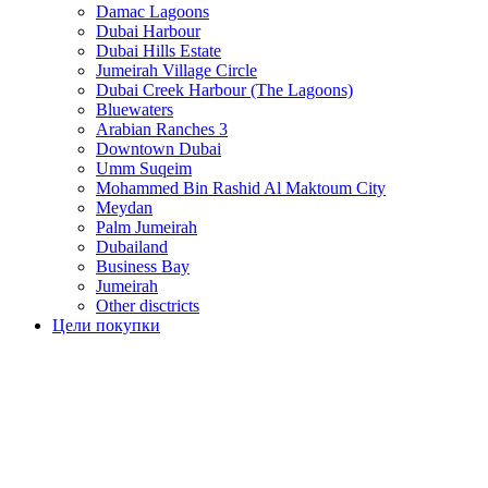
Damac Lagoons
Dubai Harbour
Dubai Hills Estate
Jumeirah Village Circle
Dubai Creek Harbour (The Lagoons)
Bluewaters
Arabian Ranches 3
Downtown Dubai
Umm Suqeim
Mohammed Bin Rashid Al Maktoum City
Meydan
Palm Jumeirah
Dubailand
Business Bay
Jumeirah
Other disctricts
Цели покупки