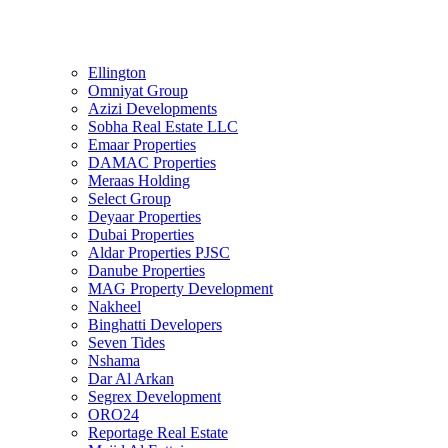
Ellington
Omniyat Group
Azizi Developments
Sobha Real Estate LLC
Emaar Properties
DAMAC Properties
Meraas Holding
Select Group
Deyaar Properties
Dubai Properties
Aldar Properties PJSC
Danube Properties
MAG Property Development
Nakheel
Binghatti Developers
Seven Tides
Nshama
Dar Al Arkan
Segrex Development
ORO24
Reportage Real Estate