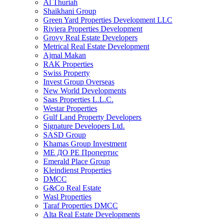
Al Thuriah
Shaikhani Group
Green Yard Properties Development LLC
Riviera Properties Development
Grovy Real Estate Developers
Metrical Real Estate Development
Ajmal Makan
RAK Properties
Swiss Property
Invest Group Overseas
New World Developments
Saas Properties L.L.C.
Westar Properties
Gulf Land Property Developers
Signature Developers Ltd.
SASD Group
Khamas Group Investment
МЕ ДО РЕ Пропертис
Emerald Place Group
Kleindienst Properties
DMCC
G&Co Real Estate
Wasl Properties
Taraf Properties DMCC
Alta Real Estate Developments