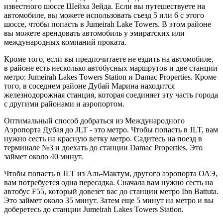
известного шоссе Шейха Зейда. Если вы путешествуете на
автомобиле, вы можете использовать съезд 5 или 6 с этого
шоссе, чтобы попасть в Jumeirah Lake Towers. В этом районе
вы можете арендовать автомобиль у эмиратских или
международных компаний проката.
Кроме того, если вы предпочитаете не ездить на автомобиле,
в районе есть несколько автобусных маршрутов и две станции
метро: Jumeirah Lakes Towers Station и Damac Properties. Кроме
того, в соседнем районе Дубай Марина находится
железнодорожная станция, которая соединяет эту часть города
с другими районами и аэропортом.
Оптимальный способ добраться из Международного
Аэропорта Дубая до JLT - это метро. Чтобы попасть в JLT, вам
нужно сесть на красную ветку метро. Садитесь на поезд в
терминале №3 и доехать до станции Damac Properties. Это
займет около 40 минут.
Чтобы попасть в JLT из Аль-Мактум, другого аэропорта ОАЭ,
вам потребуется одна пересадка. Сначала вам нужно сесть на
автобус F55, который довезет вас до станции метро Ibn Battuta.
Это займет около 35 минут. Затем еще 5 минут на метро и вы
доберетесь до станции Jumeirah Lakes Towers Station.