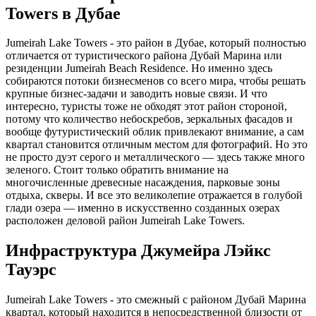
Towers в Дубае
Jumeirah Lake Towers - это район в Дубае, который полностью
отличается от туристического района Дубай Марина или
резиденции Jumeirah Beach Residence. Но именно здесь
собираются потоки бизнесменов со всего мира, чтобы решать
крупные бизнес-задачи и заводить новые связи. И что
интересно, туристы тоже не обходят этот район стороной,
потому что количество небоскребов, зеркальных фасадов и
вообще футуристический облик привлекают внимание, а сам
квартал становится отличным местом для фотографий. Но это
не просто дуэт серого и металлического — здесь также много
зеленого. Стоит только обратить внимание на
многочисленные древесные насаждения, парковые зоны
отдыха, скверы. И все это великолепие отражается в голубой
глади озера — именно в искусственно созданных озерах
расположен деловой район Jumeirah Lake Towers.
Инфраструктура Джумейра Лэйкс
Тауэрс
Jumeirah Lake Towers - это смежный с районом Дубай Марина
квартал, который находится в непосредственной близости от