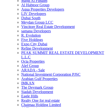
Majid Al Futtaim
Al Habtoor Group
Aqua Properties Developers
LIV Developers
Dubai South
Meydan Group LCC
Vincitore Real Estate Development
samana Developers
R. Evolution
Five Holdings
Expo City Dubai
Refine Development
PEAK SUMMIT REAL ESTATE DEVELOPMENT
L.L.C
Octa Properties
Alef Group
ARADA - Sale
National Investment Corporation PJSC
Arabian Gulf Properties
IMKAN
The Devmark Group
Siadah Development
Eagle Hills
Realty One for real estate
Chaimaa Holding Limited