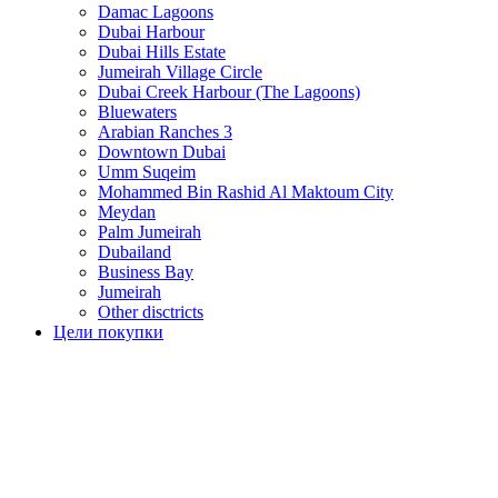
Damac Lagoons
Dubai Harbour
Dubai Hills Estate
Jumeirah Village Circle
Dubai Creek Harbour (The Lagoons)
Bluewaters
Arabian Ranches 3
Downtown Dubai
Umm Suqeim
Mohammed Bin Rashid Al Maktoum City
Meydan
Palm Jumeirah
Dubailand
Business Bay
Jumeirah
Other disctricts
Цели покупки