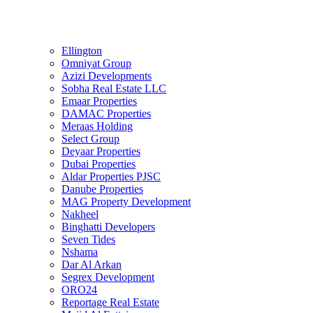
Ellington
Omniyat Group
Azizi Developments
Sobha Real Estate LLC
Emaar Properties
DAMAC Properties
Meraas Holding
Select Group
Deyaar Properties
Dubai Properties
Aldar Properties PJSC
Danube Properties
MAG Property Development
Nakheel
Binghatti Developers
Seven Tides
Nshama
Dar Al Arkan
Segrex Development
ORO24
Reportage Real Estate