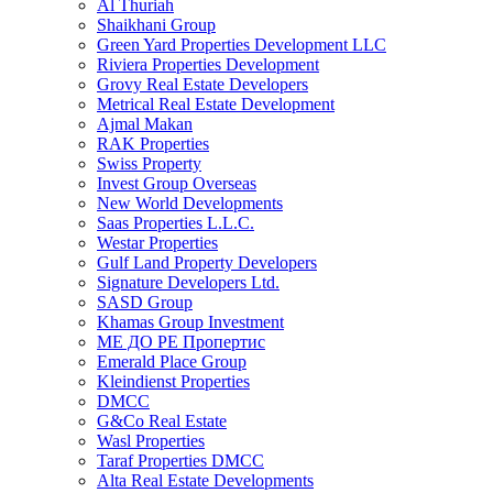
Al Thuriah
Shaikhani Group
Green Yard Properties Development LLC
Riviera Properties Development
Grovy Real Estate Developers
Metrical Real Estate Development
Ajmal Makan
RAK Properties
Swiss Property
Invest Group Overseas
New World Developments
Saas Properties L.L.C.
Westar Properties
Gulf Land Property Developers
Signature Developers Ltd.
SASD Group
Khamas Group Investment
МЕ ДО РЕ Пропертис
Emerald Place Group
Kleindienst Properties
DMCC
G&Co Real Estate
Wasl Properties
Taraf Properties DMCC
Alta Real Estate Developments