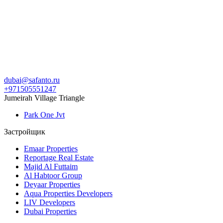
dubai@safanto.ru
+971505551247
Jumeirah Village Triangle
Park One Jvt
Застройщик
Emaar Properties
Reportage Real Estate
Majid Al Futtaim
Al Habtoor Group
Deyaar Properties
Aqua Properties Developers
LIV Developers
Dubai Properties