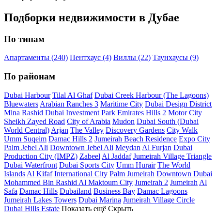
Подборки недвижимости в Дубае
По типам
Апартаменты (240)
Пентхаус (4)
Виллы (22)
Таунхаусы (9)
По районам
Dubai Harbour
Tilal Al Ghaf
Dubai Creek Harbour (The Lagoons)
Bluewaters
Arabian Ranches 3
Maritime City
Dubai Design District
Mina Rashid
Dubai Investment Park
Emirates Hills 2
Motor City
Sheikh Zayed Road
City of Arabia
Mudon
Dubai South (Dubai
World Central)
Arjan
The Valley
Discovery Gardens
City Walk
Umm Suqeim
Damac Hills 2
Jumeirah Beach Residence
Expo City
Palm Jebel Ali
Downtown Jebel Ali
Meydan
Al Furjan
Dubai
Production City (IMPZ)
Zabeel
Al Jaddaf
Jumeirah Village Triangle
Dubai Waterfront
Dubai Sports City
Umm Hurair
The World
Islands
Al Kifaf
International City
Palm Jumeirah
Downtown Dubai
Mohammed Bin Rashid Al Maktoum City
Jumeirah 2
Jumeirah
Al
Safa
Damac Hills
Dubailand
Business Bay
Damac Lagoons
Jumeirah Lakes Towers
Dubai Marina
Jumeirah Village Circle
Dubai Hills Estate
Показать ещё
Скрыть