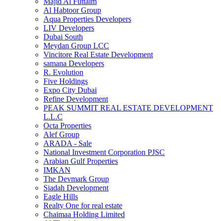
Majid Al Futtaim
Al Habtoor Group
Aqua Properties Developers
LIV Developers
Dubai South
Meydan Group LCC
Vincitore Real Estate Development
samana Developers
R. Evolution
Five Holdings
Expo City Dubai
Refine Development
PEAK SUMMIT REAL ESTATE DEVELOPMENT
L.L.C
Octa Properties
Alef Group
ARADA - Sale
National Investment Corporation PJSC
Arabian Gulf Properties
IMKAN
The Devmark Group
Siadah Development
Eagle Hills
Realty One for real estate
Chaimaa Holding Limited