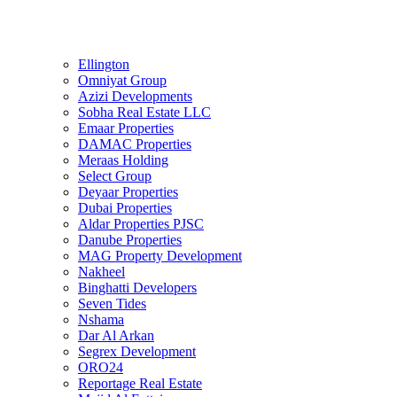
Ellington
Omniyat Group
Azizi Developments
Sobha Real Estate LLC
Emaar Properties
DAMAC Properties
Meraas Holding
Select Group
Deyaar Properties
Dubai Properties
Aldar Properties PJSC
Danube Properties
MAG Property Development
Nakheel
Binghatti Developers
Seven Tides
Nshama
Dar Al Arkan
Segrex Development
ORO24
Reportage Real Estate