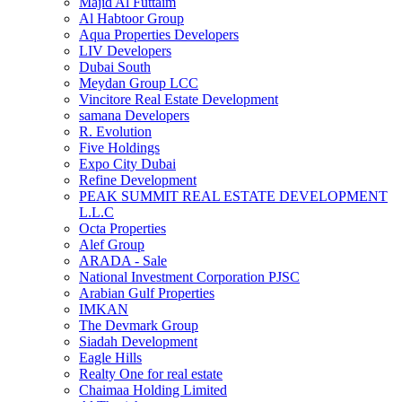
Majid Al Futtaim
Al Habtoor Group
Aqua Properties Developers
LIV Developers
Dubai South
Meydan Group LCC
Vincitore Real Estate Development
samana Developers
R. Evolution
Five Holdings
Expo City Dubai
Refine Development
PEAK SUMMIT REAL ESTATE DEVELOPMENT
L.L.C
Octa Properties
Alef Group
ARADA - Sale
National Investment Corporation PJSC
Arabian Gulf Properties
IMKAN
The Devmark Group
Siadah Development
Eagle Hills
Realty One for real estate
Chaimaa Holding Limited