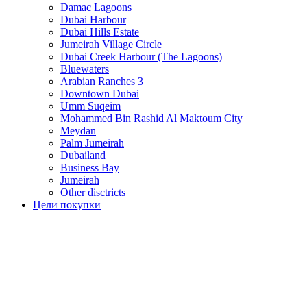
Damac Lagoons
Dubai Harbour
Dubai Hills Estate
Jumeirah Village Circle
Dubai Creek Harbour (The Lagoons)
Bluewaters
Arabian Ranches 3
Downtown Dubai
Umm Suqeim
Mohammed Bin Rashid Al Maktoum City
Meydan
Palm Jumeirah
Dubailand
Business Bay
Jumeirah
Other disctricts
Цели покупки