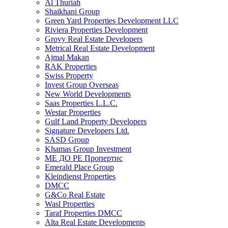
Al Thuriah
Shaikhani Group
Green Yard Properties Development LLC
Riviera Properties Development
Grovy Real Estate Developers
Metrical Real Estate Development
Ajmal Makan
RAK Properties
Swiss Property
Invest Group Overseas
New World Developments
Saas Properties L.L.C.
Westar Properties
Gulf Land Property Developers
Signature Developers Ltd.
SASD Group
Khamas Group Investment
МЕ ДО РЕ Пропертис
Emerald Place Group
Kleindienst Properties
DMCC
G&Co Real Estate
Wasl Properties
Taraf Properties DMCC
Alta Real Estate Developments