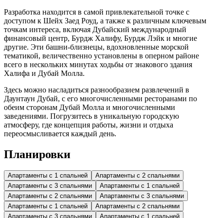
Разработка находится в самой привлекательной точке с
доступом к Шейх Заед Роуд, а также к различным ключевым
точкам интереса, включая Дубайский международный
финансовый центр, Бурдж Халифу, Бурдж Лэйк и многие
другие. Эти башни-близнецы, вдохновленные морской
тематикой, величественно установлены в оперном районе
всего в нескольких минутах ходьбы от знакового здания
Халифа и Дубай Молла.
Здесь можно насладиться разнообразием развлечений в
Даунтаун Дубай, с его многочисленными ресторанами по
обеим сторонам Дубай Молла и многочисленными
заведениями. Погрузитесь в уникальную городскую
атмосферу, где концепция работы, жизни и отдыха
переосмысливается каждый день.
Планировки
Апартаменты с 1 спальней
Апартаменты с 2 спальнями
Апартаменты с 3 спальнями
Апартаменты с 1 спальней
Апартаменты с 2 спальнями
Апартаменты с 3 спальнями
Апартаменты с 1 спальней
Апартаменты с 2 спальнями
Апартаменты с 3 спальнями
Апартаменты с 1 спальней