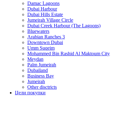
Damac Lagoons
Dubai Harbour
Dubai Hills Estate
Jumeirah Village Circle
Dubai Creek Harbour (The Lagoons)
Bluewaters
Arabian Ranches 3
Downtown Dubai
Umm Suqeim
Mohammed Bin Rashid Al Maktoum City
Meydan
Palm Jumeirah
Dubailand
Business Bay
Jumeirah
Other disctricts
Цели покупки