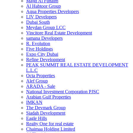
Majid Al Futtaim
Al Habtoor Group
Aqua Properties Developers
LIV Developers
Dubai South
Meydan Group LCC
Vincitore Real Estate Development
samana Developers
R. Evolution
Five Holdings
Expo City Dubai
Refine Development
PEAK SUMMIT REAL ESTATE DEVELOPMENT
L.L.C
Octa Properties
Alef Group
ARADA - Sale
National Investment Corporation PJSC
Arabian Gulf Properties
IMKAN
The Devmark Group
Siadah Development
Eagle Hills
Realty One for real estate
Chaimaa Holding Limited