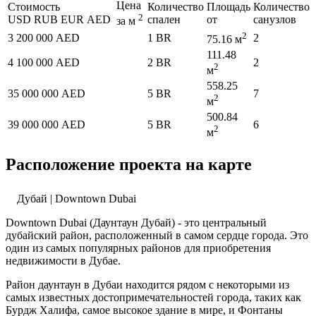
Цена
Стоимость
Количество
Площадь
Количество
2
USD
RUB
EUR
AED
спален
от
санузлов
за м
2
3 200 000 AED
1 BR
2
75.16 м
111.48
4 100 000 AED
2 BR
2
2
м
558.25
35 000 000 AED
5 BR
7
2
м
500.84
39 000 000 AED
5 BR
6
2
м
Расположение проекта на карте
Дубай | Downtown Dubai
Downtown Dubai (Даунтаун Дубай) - это центральный
дубайский район, расположенный в самом сердце города. Это
один из самых популярных районов для приобретения
недвижимости в Дубае.
Район даунтаун в Дубаи находится рядом с некоторыми из
самых известных достопримечательностей города, таких как
Бурдж Халифа, самое высокое здание в мире, и Фонтаны