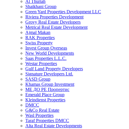
Al Thuriah
Shaikhani Group
Green Yard Properties Development LLC
Riviera Properties Development
Grovy Real Estate Developers
Metrical Real Estate Development
Ajmal Makan
RAK Properties
Swiss Property
Invest Group Overseas
New World Developments
Saas Properties L.L.C.
Westar Properties
Gulf Land Property Developers
Signature Developers Ltd.
SASD Group
Khamas Group Investment
МЕ ДО РЕ Пропертис
Emerald Place Group
Kleindienst Properties
DMCC
G&Co Real Estate
Wasl Properties
Taraf Properties DMCC
Alta Real Estate Developments