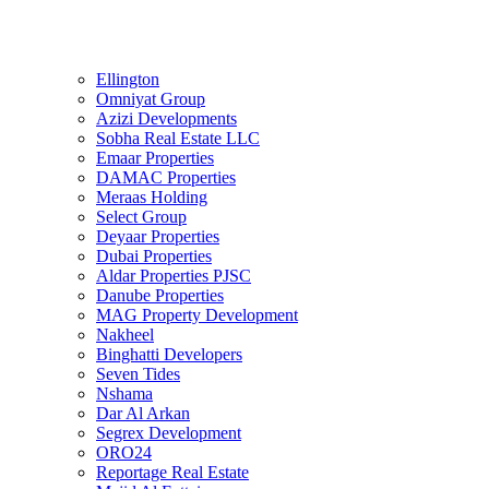
Ellington
Omniyat Group
Azizi Developments
Sobha Real Estate LLC
Emaar Properties
DAMAC Properties
Meraas Holding
Select Group
Deyaar Properties
Dubai Properties
Aldar Properties PJSC
Danube Properties
MAG Property Development
Nakheel
Binghatti Developers
Seven Tides
Nshama
Dar Al Arkan
Segrex Development
ORO24
Reportage Real Estate