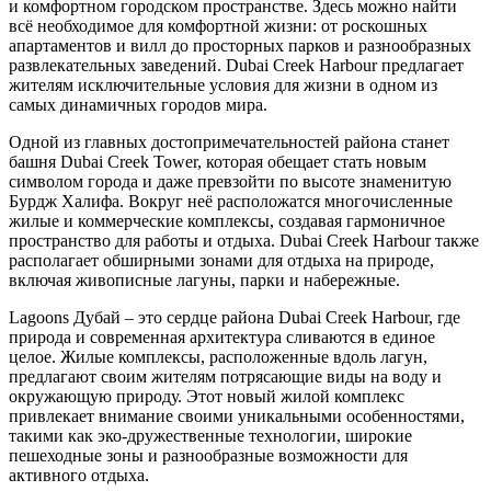
и комфортном городском пространстве. Здесь можно найти
всё необходимое для комфортной жизни: от роскошных
апартаментов и вилл до просторных парков и разнообразных
развлекательных заведений. Dubai Creek Harbour предлагает
жителям исключительные условия для жизни в одном из
самых динамичных городов мира.
Одной из главных достопримечательностей района станет
башня Dubai Creek Tower, которая обещает стать новым
символом города и даже превзойти по высоте знаменитую
Бурдж Халифа. Вокруг неё расположатся многочисленные
жилые и коммерческие комплексы, создавая гармоничное
пространство для работы и отдыха. Dubai Creek Harbour также
располагает обширными зонами для отдыха на природе,
включая живописные лагуны, парки и набережные.
Lagoons Дубай – это сердце района Dubai Creek Harbour, где
природа и современная архитектура сливаются в единое
целое. Жилые комплексы, расположенные вдоль лагун,
предлагают своим жителям потрясающие виды на воду и
окружающую природу. Этот новый жилой комплекс
привлекает внимание своими уникальными особенностями,
такими как эко-дружественные технологии, широкие
пешеходные зоны и разнообразные возможности для
активного отдыха.