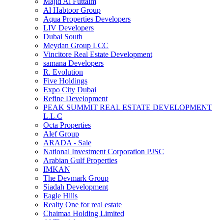
Majid Al Futtaim
Al Habtoor Group
Aqua Properties Developers
LIV Developers
Dubai South
Meydan Group LCC
Vincitore Real Estate Development
samana Developers
R. Evolution
Five Holdings
Expo City Dubai
Refine Development
PEAK SUMMIT REAL ESTATE DEVELOPMENT
L.L.C
Octa Properties
Alef Group
ARADA - Sale
National Investment Corporation PJSC
Arabian Gulf Properties
IMKAN
The Devmark Group
Siadah Development
Eagle Hills
Realty One for real estate
Chaimaa Holding Limited