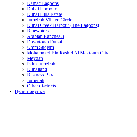
Damac Lagoons
Dubai Harbour
Dubai Hills Estate
Jumeirah Village Circle
Dubai Creek Harbour (The Lagoons)
Bluewaters
Arabian Ranches 3
Downtown Dubai
Umm Suqeim
Mohammed Bin Rashid Al Maktoum City
Meydan
Palm Jumeirah
Dubailand
Business Bay
Jumeirah
Other disctricts
Цели покупки