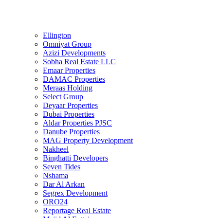
Ellington
Omniyat Group
Azizi Developments
Sobha Real Estate LLC
Emaar Properties
DAMAC Properties
Meraas Holding
Select Group
Deyaar Properties
Dubai Properties
Aldar Properties PJSC
Danube Properties
MAG Property Development
Nakheel
Binghatti Developers
Seven Tides
Nshama
Dar Al Arkan
Segrex Development
ORO24
Reportage Real Estate