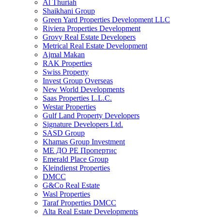
Al Thuriah
Shaikhani Group
Green Yard Properties Development LLC
Riviera Properties Development
Grovy Real Estate Developers
Metrical Real Estate Development
Ajmal Makan
RAK Properties
Swiss Property
Invest Group Overseas
New World Developments
Saas Properties L.L.C.
Westar Properties
Gulf Land Property Developers
Signature Developers Ltd.
SASD Group
Khamas Group Investment
МЕ ДО РЕ Пропертис
Emerald Place Group
Kleindienst Properties
DMCC
G&Co Real Estate
Wasl Properties
Taraf Properties DMCC
Alta Real Estate Developments