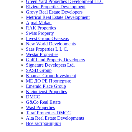
Green Yard Properties Development LLC
Riviera Properties Development
Grovy Real Estate Developers
Metrical Real Estate Development
Ajmal Makan
RAK Properties
Swiss Property
Invest Group Overseas
New World Developments
Saas Properties L.L.C.
Westar Properties
Gulf Land Property Developers
Signature Developers Ltd.
SASD Group
Khamas Group Investment
МЕ ДО РЕ Пропертис
Emerald Place Group
Kleindienst Properties
DMCC
G&Co Real Estate
Wasl Properties
Taraf Properties DMCC
Alta Real Estate Developments
Все застройщики