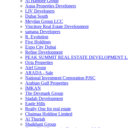
Al Habtoor Group
Aqua Properties Developers
LIV Developers
Dubai South
Meydan Group LCC
Vincitore Real Estate Development
samana Developers
R. Evolution
Five Holdings
Expo City Dubai
Refine Development
PEAK SUMMIT REAL ESTATE DEVELOPMENT L.
Octa Properties
Alef Group
ARADA - Sale
National Investment Corporation PJSC
Arabian Gulf Properties
IMKAN
The Devmark Group
Siadah Development
Eagle Hills
Realty One for real estate
Chaimaa Holding Limited
Al Thuriah
Shaikhani Group