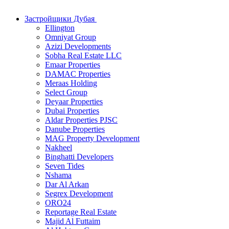
Застройщики Дубая
Ellington
Omniyat Group
Azizi Developments
Sobha Real Estate LLC
Emaar Properties
DAMAC Properties
Meraas Holding
Select Group
Deyaar Properties
Dubai Properties
Aldar Properties PJSC
Danube Properties
MAG Property Development
Nakheel
Binghatti Developers
Seven Tides
Nshama
Dar Al Arkan
Segrex Development
ORO24
Reportage Real Estate
Majid Al Futtaim