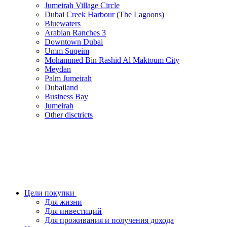
Jumeirah Village Circle
Dubai Creek Harbour (The Lagoons)
Bluewaters
Arabian Ranches 3
Downtown Dubai
Umm Suqeim
Mohammed Bin Rashid Al Maktoum City
Meydan
Palm Jumeirah
Dubailand
Business Bay
Jumeirah
Other disctricts
Цели покупки
Для жизни
Для инвестиций
Для проживания и получения дохода