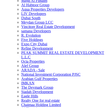
Majid Al Futtaim
Al Habtoor Group
Aqua Properties Developers
LIV Developers
Dubai South
Meydan Group LCC
Vincitore Real Estate Development
samana Developers
R. Evolution
Five Holdings
Expo City Dubai
Refine Development
PEAK SUMMIT REAL ESTATE DEVELOPMENT
L.L.C
Octa Properties
Alef Group
ARADA - Sale
National Investment Corporation PJSC
Arabian Gulf Properties
IMKAN
The Devmark Group
Siadah Development
Eagle Hills
Realty One for real estate
Chaimaa Holding Limited