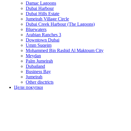
Damac Lagoons
Dubai Harbour
Dubai Hills Estate
Jumeirah Village Circle
Dubai Creek Harbour (The Lagoons)
Bluewaters
Arabian Ranches 3
Downtown Dubai
Umm Suqeim
Mohammed Bin Rashid Al Maktoum City
Meydan
Palm Jumeirah
Dubailand
Business Bay
Jumeirah
Other disctricts
Цели покупки