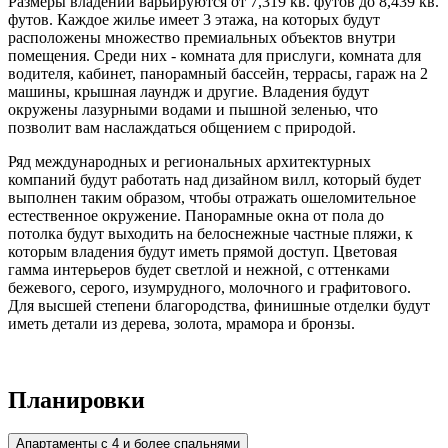
Размеры владений варьируются от 7,319 кв. футов до 8,439 кв.
футов. Каждое жилье имеет 3 этажа, на которых будут
расположены множество премиальных объектов внутри
помещения. Среди них - комната для прислуги, комната для
водителя, кабинет, панорамный бассейн, террасы, гараж на 2
машины, крышная лаундж и другие. Владения будут
окружены лазурными водами и пышной зеленью, что
позволит вам наслаждаться общением с природой.
Ряд международных и региональных архитектурных
компаний будут работать над дизайном вилл, который будет
выполнен таким образом, чтобы отражать ошеломительное
естественное окружение. Панорамные окна от пола до
потолка будут выходить на белоснежные частные пляжи, к
которым владения будут иметь прямой доступ. Цветовая
гамма интерьеров будет светлой и нежной, с оттенками
бежевого, серого, изумрудного, молочного и графитового.
Для высшей степени благородства, финишные отделки будут
иметь детали из дерева, золота, мрамора и бронзы.
Планировки
Апартаменты с 4 и более спальнями