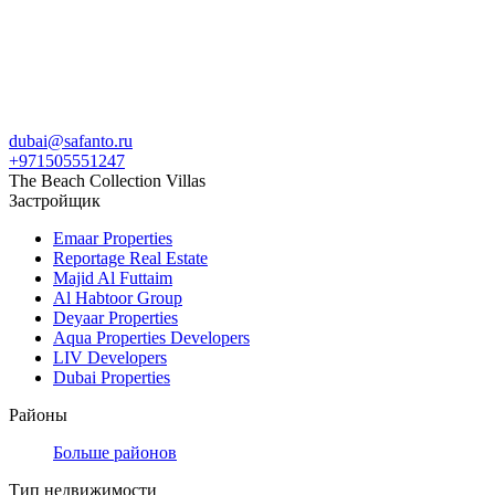
dubai@safanto.ru
+971505551247
The Beach Collection Villas
Застройщик
Emaar Properties
Reportage Real Estate
Majid Al Futtaim
Al Habtoor Group
Deyaar Properties
Aqua Properties Developers
LIV Developers
Dubai Properties
Районы
Больше районов
Тип недвижимости