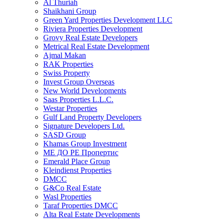
Al Thuriah
Shaikhani Group
Green Yard Properties Development LLC
Riviera Properties Development
Grovy Real Estate Developers
Metrical Real Estate Development
Ajmal Makan
RAK Properties
Swiss Property
Invest Group Overseas
New World Developments
Saas Properties L.L.C.
Westar Properties
Gulf Land Property Developers
Signature Developers Ltd.
SASD Group
Khamas Group Investment
МЕ ДО РЕ Пропертис
Emerald Place Group
Kleindienst Properties
DMCC
G&Co Real Estate
Wasl Properties
Taraf Properties DMCC
Alta Real Estate Developments