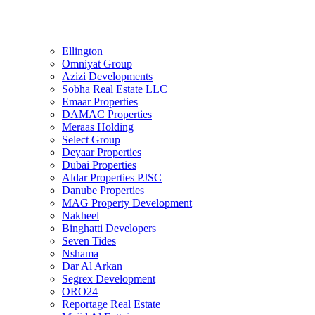
Ellington
Omniyat Group
Azizi Developments
Sobha Real Estate LLC
Emaar Properties
DAMAC Properties
Meraas Holding
Select Group
Deyaar Properties
Dubai Properties
Aldar Properties PJSC
Danube Properties
MAG Property Development
Nakheel
Binghatti Developers
Seven Tides
Nshama
Dar Al Arkan
Segrex Development
ORO24
Reportage Real Estate