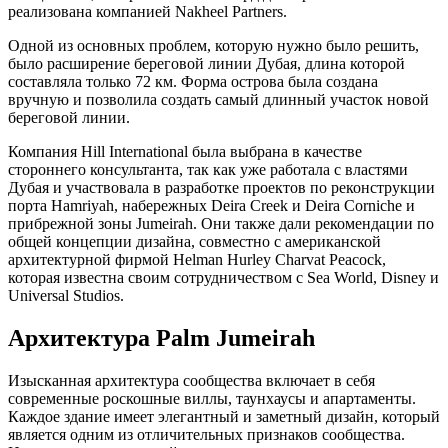
реализована компанией Nakheel Partners.
Одной из основных проблем, которую нужно было решить,
было расширение береговой линии Дубая, длина которой
составляла только 72 км. Форма острова была создана
вручную и позволила создать самый длинный участок новой
береговой линии.
Компания Hill International была выбрана в качестве
стороннего консультанта, так как уже работала с властями
Дубая и участвовала в разработке проектов по реконструкции
порта Hamriyah, набережных Deira Creek и Deira Corniche и
прибрежной зоны Jumeirah. Они также дали рекомендации по
общей концепции дизайна, совместно с американской
архитектурной фирмой Helman Hurley Charvat Peacock,
которая известна своим сотрудничеством с Sea World, Disney и
Universal Studios.
Архитектура Palm Jumeirah
Изысканная архитектура сообщества включает в себя
современные роскошные виллы, таунхаусы и апартаменты.
Каждое здание имеет элегантный и заметный дизайн, который
является одним из отличительных признаков сообщества.