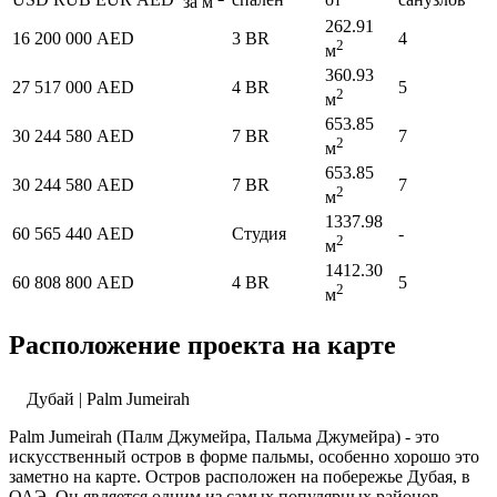
за м
262.91
16 200 000 AED
3 BR
4
2
м
360.93
27 517 000 AED
4 BR
5
2
м
653.85
30 244 580 AED
7 BR
7
2
м
653.85
30 244 580 AED
7 BR
7
2
м
1337.98
60 565 440 AED
Студия
-
2
м
1412.30
60 808 800 AED
4 BR
5
2
м
Расположение проекта на карте
Дубай | Palm Jumeirah
Palm Jumeirah (Палм Джумейра, Пальма Джумейра) - это
искусственный остров в форме пальмы, особенно хорошо это
заметно на карте. Остров расположен на побережье Дубая, в
ОАЭ. Он является одним из самых популярных районов