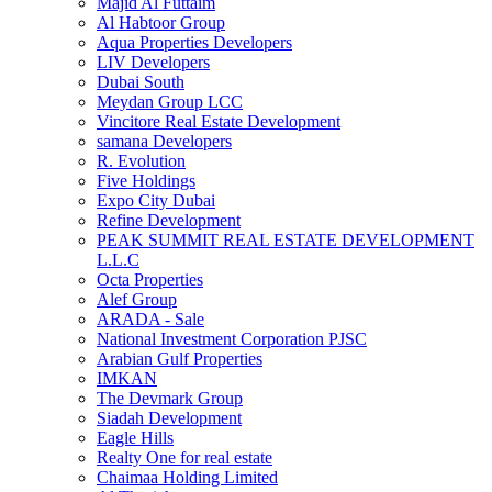
Majid Al Futtaim
Al Habtoor Group
Aqua Properties Developers
LIV Developers
Dubai South
Meydan Group LCC
Vincitore Real Estate Development
samana Developers
R. Evolution
Five Holdings
Expo City Dubai
Refine Development
PEAK SUMMIT REAL ESTATE DEVELOPMENT
L.L.C
Octa Properties
Alef Group
ARADA - Sale
National Investment Corporation PJSC
Arabian Gulf Properties
IMKAN
The Devmark Group
Siadah Development
Eagle Hills
Realty One for real estate
Chaimaa Holding Limited