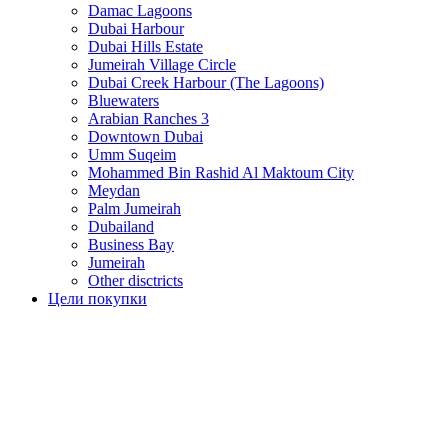
Damac Lagoons
Dubai Harbour
Dubai Hills Estate
Jumeirah Village Circle
Dubai Creek Harbour (The Lagoons)
Bluewaters
Arabian Ranches 3
Downtown Dubai
Umm Suqeim
Mohammed Bin Rashid Al Maktoum City
Meydan
Palm Jumeirah
Dubailand
Business Bay
Jumeirah
Other disctricts
Цели покупки