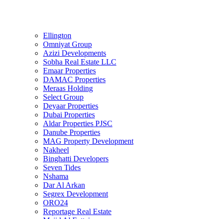
Ellington
Omniyat Group
Azizi Developments
Sobha Real Estate LLC
Emaar Properties
DAMAC Properties
Meraas Holding
Select Group
Deyaar Properties
Dubai Properties
Aldar Properties PJSC
Danube Properties
MAG Property Development
Nakheel
Binghatti Developers
Seven Tides
Nshama
Dar Al Arkan
Segrex Development
ORO24
Reportage Real Estate