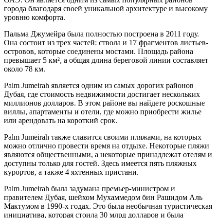
города благодаря своей уникальной архитектуре и высокому
уровню комфорта.
Пальма Джумейра была полностью построена в 2011 году.
Она состоит из трех частей: ствола и 17 фрагментов листьев-
островов, которые соединены мостами. Площадь района
превышает 5 км², а общая длина береговой линии составляет
около 78 км.
Palm Jumeirah является одним из самых дорогих районов
Дубая, где стоимость недвижимости достигает нескольких
миллионов долларов. В этом районе вы найдете роскошные
виллы, апартаменты и отели, где можно приобрести жилье
или арендовать на короткий срок.
Palm Jumeirah также славится своими пляжами, на которых
можно отлично провести время на отдыхе. Некоторые пляжи
являются общественными, а некоторые принадлежат отелям и
доступны только для гостей. Здесь имеется пять пляжных
курортов, а также 4 яхтенных пристани.
Palm Jumeirah была задумана премьер-министром и
правителем Дубая, шейхом Мухаммедом бин Рашидом Аль
Мактумом в 1990-х годах. Это была необычная туристическая
инициатива, которая стоила 30 млрд долларов и была