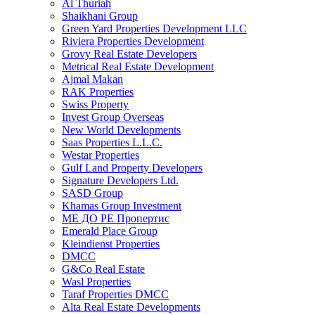
Al Thuriah
Shaikhani Group
Green Yard Properties Development LLC
Riviera Properties Development
Grovy Real Estate Developers
Metrical Real Estate Development
Ajmal Makan
RAK Properties
Swiss Property
Invest Group Overseas
New World Developments
Saas Properties L.L.C.
Westar Properties
Gulf Land Property Developers
Signature Developers Ltd.
SASD Group
Khamas Group Investment
МЕ ДО РЕ Пропертис
Emerald Place Group
Kleindienst Properties
DMCC
G&Co Real Estate
Wasl Properties
Taraf Properties DMCC
Alta Real Estate Developments