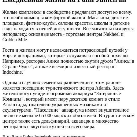
Жилые комплексы в сообществе предлагают доступ ко всему,
что необходимо для комфортной жизни. Магазины, детские
площадки, фитнес-клубы, салоны красоты, школы и детские
сады находятся в пешей доступности. Все магазины находятся
неподалеку, основные места - торговые центры Nakheel и
Golden Mile.
Гости и жители могут наслаждаться потрясающей кухней у
моря и декорациями, которые заслуживают особой похвалы.
Например, ресторан Алиса полностью окутан духом "Алисы в
Стране Чудес", а также всемирно известный ресторан
Indochine.
Одним из лучших семейных развлечений в этом районе
является посещение туристического центра Atlantis. Здесь
жители могут увидеть огромный аквариум "Затерянные
Комнаты", который имеет пару десятков комнат в стиле
Атлантиды, тщательно украшенных мозаиками и
скульптурами. "Население" аквариума имеет внушительное
число не меньше 65 000 морских обитателей. В туристическом
центре также есть дельфинарий, аквапарк и множество
ресторанов с вкусной кухней со всего мира.
В районе Palm Jumeirah есть множество