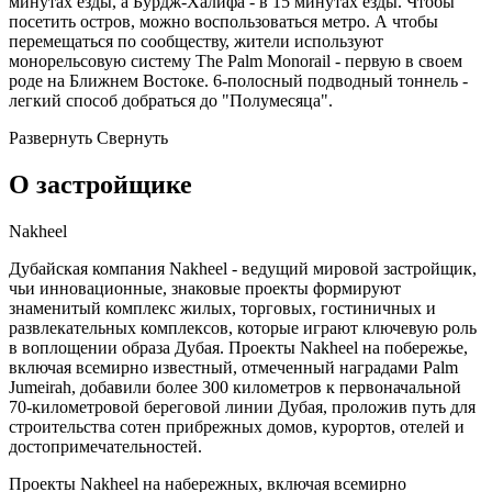
минутах езды, а Бурдж-Халифа - в 15 минутах езды. Чтобы
посетить остров, можно воспользоваться метро. А чтобы
перемещаться по сообществу, жители используют
монорельсовую систему The Palm Monorail - первую в своем
роде на Ближнем Востоке. 6-полосный подводный тоннель -
легкий способ добраться до "Полумесяца".
Развернуть
Свернуть
О застройщике
Nakheel
Дубайская компания Nakheel - ведущий мировой застройщик,
чьи инновационные, знаковые проекты формируют
знаменитый комплекс жилых, торговых, гостиничных и
развлекательных комплексов, которые играют ключевую роль
в воплощении образа Дубая. Проекты Nakheel на побережье,
включая всемирно известный, отмеченный наградами Palm
Jumeirah, добавили более 300 километров к первоначальной
70-километровой береговой линии Дубая, проложив путь для
строительства сотен прибрежных домов, курортов, отелей и
достопримечательностей.
Проекты Nakheel на набережных, включая всемирно