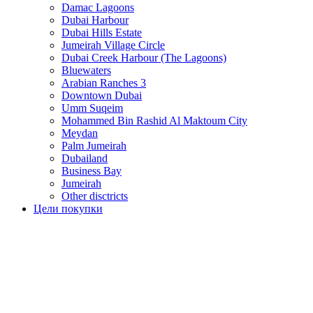
Damac Lagoons
Dubai Harbour
Dubai Hills Estate
Jumeirah Village Circle
Dubai Creek Harbour (The Lagoons)
Bluewaters
Arabian Ranches 3
Downtown Dubai
Umm Suqeim
Mohammed Bin Rashid Al Maktoum City
Meydan
Palm Jumeirah
Dubailand
Business Bay
Jumeirah
Other disctricts
Цели покупки