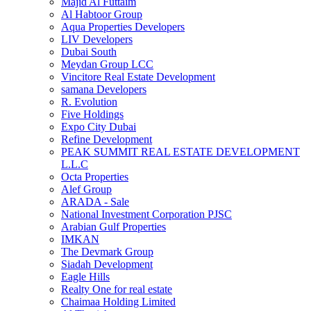
Majid Al Futtaim
Al Habtoor Group
Aqua Properties Developers
LIV Developers
Dubai South
Meydan Group LCC
Vincitore Real Estate Development
samana Developers
R. Evolution
Five Holdings
Expo City Dubai
Refine Development
PEAK SUMMIT REAL ESTATE DEVELOPMENT
L.L.C
Octa Properties
Alef Group
ARADA - Sale
National Investment Corporation PJSC
Arabian Gulf Properties
IMKAN
The Devmark Group
Siadah Development
Eagle Hills
Realty One for real estate
Chaimaa Holding Limited