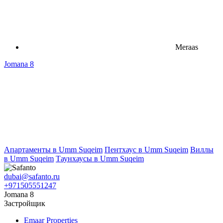
Meraas
Jomana 8
Апартаменты в Umm Suqeim
Пентхаус в Umm Suqeim
Виллы
в Umm Suqeim
Таунхаусы в Umm Suqeim
dubai@safanto.ru
+971505551247
Jomana 8
Застройщик
Emaar Properties