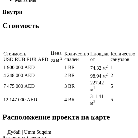
Магазины
Внутри
Стоимость
Цена
Стоимость
Количество
Площадь
Количество
2
USD
RUB
EUR
AED
спален
от
санузлов
за м
2
1 900 000 AED
1 BR
1
74.32 м
2
4 248 000 AED
2 BR
2
98.94 м
227.42
7 475 000 AED
3 BR
5
2
м
311.41
12 147 000 AED
4 BR
5
2
м
Расположение проекта на карте
Дубай | Umm Suqeim
Развернуть
Свернуть