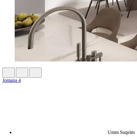
Jomana 4
Umm Suqeim