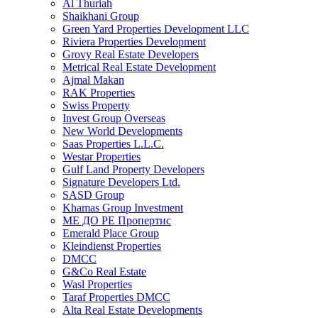
Al Thuriah
Shaikhani Group
Green Yard Properties Development LLC
Riviera Properties Development
Grovy Real Estate Developers
Metrical Real Estate Development
Ajmal Makan
RAK Properties
Swiss Property
Invest Group Overseas
New World Developments
Saas Properties L.L.C.
Westar Properties
Gulf Land Property Developers
Signature Developers Ltd.
SASD Group
Khamas Group Investment
МЕ ДО РЕ Пропертис
Emerald Place Group
Kleindienst Properties
DMCC
G&Co Real Estate
Wasl Properties
Taraf Properties DMCC
Alta Real Estate Developments