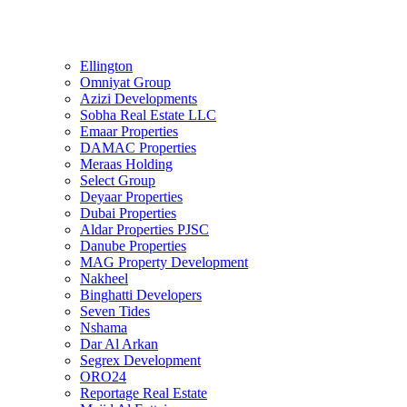
Ellington
Omniyat Group
Azizi Developments
Sobha Real Estate LLC
Emaar Properties
DAMAC Properties
Meraas Holding
Select Group
Deyaar Properties
Dubai Properties
Aldar Properties PJSC
Danube Properties
MAG Property Development
Nakheel
Binghatti Developers
Seven Tides
Nshama
Dar Al Arkan
Segrex Development
ORO24
Reportage Real Estate