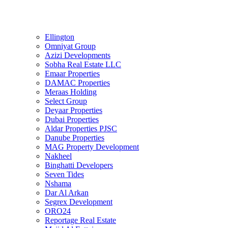
Ellington
Omniyat Group
Azizi Developments
Sobha Real Estate LLC
Emaar Properties
DAMAC Properties
Meraas Holding
Select Group
Deyaar Properties
Dubai Properties
Aldar Properties PJSC
Danube Properties
MAG Property Development
Nakheel
Binghatti Developers
Seven Tides
Nshama
Dar Al Arkan
Segrex Development
ORO24
Reportage Real Estate