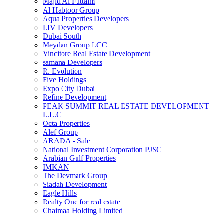
Majid Al Futtaim
Al Habtoor Group
Aqua Properties Developers
LIV Developers
Dubai South
Meydan Group LCC
Vincitore Real Estate Development
samana Developers
R. Evolution
Five Holdings
Expo City Dubai
Refine Development
PEAK SUMMIT REAL ESTATE DEVELOPMENT
L.L.C
Octa Properties
Alef Group
ARADA - Sale
National Investment Corporation PJSC
Arabian Gulf Properties
IMKAN
The Devmark Group
Siadah Development
Eagle Hills
Realty One for real estate
Chaimaa Holding Limited