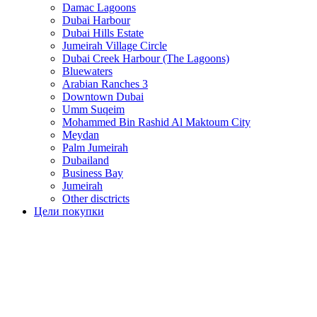
Damac Lagoons
Dubai Harbour
Dubai Hills Estate
Jumeirah Village Circle
Dubai Creek Harbour (The Lagoons)
Bluewaters
Arabian Ranches 3
Downtown Dubai
Umm Suqeim
Mohammed Bin Rashid Al Maktoum City
Meydan
Palm Jumeirah
Dubailand
Business Bay
Jumeirah
Other disctricts
Цели покупки