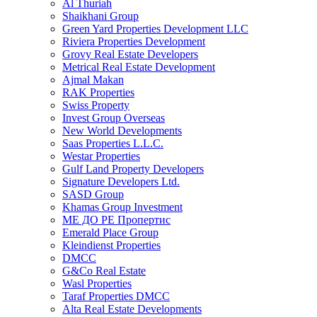
Al Thuriah
Shaikhani Group
Green Yard Properties Development LLC
Riviera Properties Development
Grovy Real Estate Developers
Metrical Real Estate Development
Ajmal Makan
RAK Properties
Swiss Property
Invest Group Overseas
New World Developments
Saas Properties L.L.C.
Westar Properties
Gulf Land Property Developers
Signature Developers Ltd.
SASD Group
Khamas Group Investment
МЕ ДО РЕ Пропертис
Emerald Place Group
Kleindienst Properties
DMCC
G&Co Real Estate
Wasl Properties
Taraf Properties DMCC
Alta Real Estate Developments