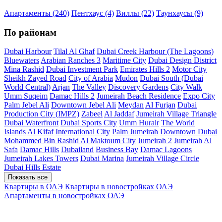
Апартаменты (240)
Пентхаус (4)
Виллы (22)
Таунхаусы (9)
По районам
Dubai Harbour
Tilal Al Ghaf
Dubai Creek Harbour (The Lagoons)
Bluewaters
Arabian Ranches 3
Maritime City
Dubai Design District
Mina Rashid
Dubai Investment Park
Emirates Hills 2
Motor City
Sheikh Zayed Road
City of Arabia
Mudon
Dubai South (Dubai
World Central)
Arjan
The Valley
Discovery Gardens
City Walk
Umm Suqeim
Damac Hills 2
Jumeirah Beach Residence
Expo City
Palm Jebel Ali
Downtown Jebel Ali
Meydan
Al Furjan
Dubai
Production City (IMPZ)
Zabeel
Al Jaddaf
Jumeirah Village Triangle
Dubai Waterfront
Dubai Sports City
Umm Hurair
The World
Islands
Al Kifaf
International City
Palm Jumeirah
Downtown Dubai
Mohammed Bin Rashid Al Maktoum City
Jumeirah 2
Jumeirah
Al
Safa
Damac Hills
Dubailand
Business Bay
Damac Lagoons
Jumeirah Lakes Towers
Dubai Marina
Jumeirah Village Circle
Dubai Hills Estate
Показать все
Квартиры в ОАЭ
Квартиры в новостройках ОАЭ
Апартаменты в новостройках ОАЭ