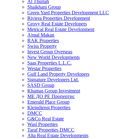
Al Thuriah
Shaikhani Group
Green Yard Properties Development LLC
Riviera Properties Development
Grovy Real Estate Developers
Metrical Real Estate Development
Ajmal Makan
RAK Properties
Swiss Property
Invest Group Overseas
New World Developments
Saas Properties L.L.C.
Westar Properties
Gulf Land Property Developers
Signature Developers Ltd.
SASD Group
Khamas Group Investment
МЕ ДО РЕ Пропертис
Emerald Place Group
Kleindienst Properties
DMCC
G&Co Real Estate
Wasl Properties
Taraf Properties DMCC
Alta Real Estate Developments