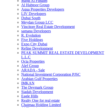
Majid Al Futtaim
Al Habtoor Group
Aqua Properties Developers
LIV Developers
Dubai South
Meydan Group LCC
Vincitore Real Estate Development
samana Developers
R. Evolution
Five Holdings
Expo City Dubai
Refine Development
PEAK SUMMIT REAL ESTATE DEVELOPMENT
L.L.C
Octa Properties
Alef Group
ARADA - Sale
National Investment Corporation PJSC
Arabian Gulf Properties
IMKAN
The Devmark Group
Siadah Development
Eagle Hills
Realty One for real estate
Chaimaa Holding Limited