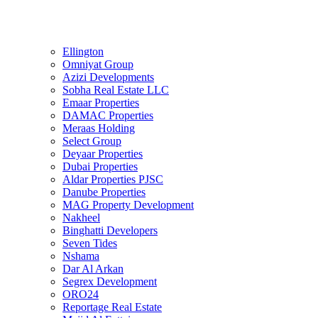
Ellington
Omniyat Group
Azizi Developments
Sobha Real Estate LLC
Emaar Properties
DAMAC Properties
Meraas Holding
Select Group
Deyaar Properties
Dubai Properties
Aldar Properties PJSC
Danube Properties
MAG Property Development
Nakheel
Binghatti Developers
Seven Tides
Nshama
Dar Al Arkan
Segrex Development
ORO24
Reportage Real Estate