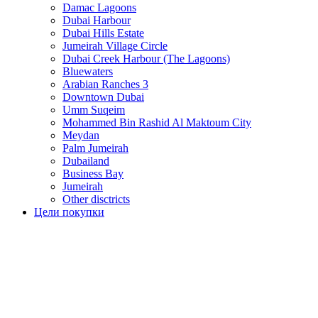
Damac Lagoons
Dubai Harbour
Dubai Hills Estate
Jumeirah Village Circle
Dubai Creek Harbour (The Lagoons)
Bluewaters
Arabian Ranches 3
Downtown Dubai
Umm Suqeim
Mohammed Bin Rashid Al Maktoum City
Meydan
Palm Jumeirah
Dubailand
Business Bay
Jumeirah
Other disctricts
Цели покупки