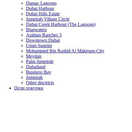
Damac Lagoons
Dubai Harbour
Dubai Hills Estate
Jumeirah Village Circle
Dubai Creek Harbour (The Lagoons)
Bluewaters
Arabian Ranches 3
Downtown Dubai
Umm Suqeim
Mohammed Bin Rashid Al Maktoum City
Meydan
Palm Jumeirah
Dubailand
Business Bay
Jumeirah
Other disctricts
Цели покупки