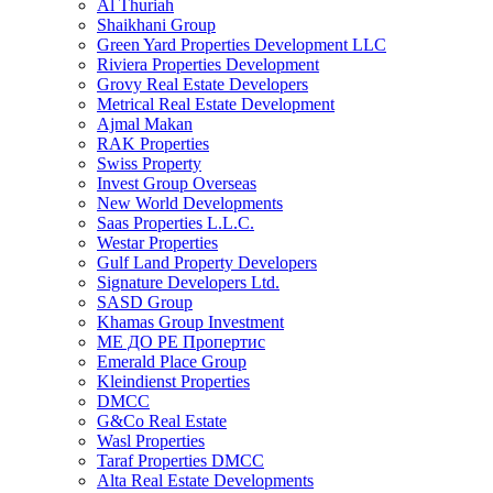
Al Thuriah
Shaikhani Group
Green Yard Properties Development LLC
Riviera Properties Development
Grovy Real Estate Developers
Metrical Real Estate Development
Ajmal Makan
RAK Properties
Swiss Property
Invest Group Overseas
New World Developments
Saas Properties L.L.C.
Westar Properties
Gulf Land Property Developers
Signature Developers Ltd.
SASD Group
Khamas Group Investment
МЕ ДО РЕ Пропертис
Emerald Place Group
Kleindienst Properties
DMCC
G&Co Real Estate
Wasl Properties
Taraf Properties DMCC
Alta Real Estate Developments