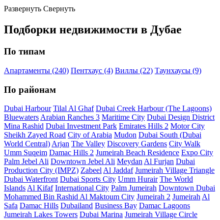
Развернуть
Свернуть
Подборки недвижимости в Дубае
По типам
Апартаменты (240)
Пентхаус (4)
Виллы (22)
Таунхаусы (9)
По районам
Dubai Harbour
Tilal Al Ghaf
Dubai Creek Harbour (The Lagoons)
Bluewaters
Arabian Ranches 3
Maritime City
Dubai Design District
Mina Rashid
Dubai Investment Park
Emirates Hills 2
Motor City
Sheikh Zayed Road
City of Arabia
Mudon
Dubai South (Dubai
World Central)
Arjan
The Valley
Discovery Gardens
City Walk
Umm Suqeim
Damac Hills 2
Jumeirah Beach Residence
Expo City
Palm Jebel Ali
Downtown Jebel Ali
Meydan
Al Furjan
Dubai
Production City (IMPZ)
Zabeel
Al Jaddaf
Jumeirah Village Triangle
Dubai Waterfront
Dubai Sports City
Umm Hurair
The World
Islands
Al Kifaf
International City
Palm Jumeirah
Downtown Dubai
Mohammed Bin Rashid Al Maktoum City
Jumeirah 2
Jumeirah
Al
Safa
Damac Hills
Dubailand
Business Bay
Damac Lagoons
Jumeirah Lakes Towers
Dubai Marina
Jumeirah Village Circle