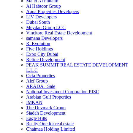
Majid Al Futtaim
Al Habtoor Group
Aqua Properties Developers
LIV Developers
Dubai South
Meydan Group LCC
Vincitore Real Estate Development
samana Developers
R. Evolution
Five Holdings
Expo City Dubai
Refine Development
PEAK SUMMIT REAL ESTATE DEVELOPMENT
L.L.C
Octa Properties
Alef Group
ARADA - Sale
National Investment Corporation PJSC
Arabian Gulf Properties
IMKAN
The Devmark Group
Siadah Development
Eagle Hills
Realty One for real estate
Chaimaa Holding Limited