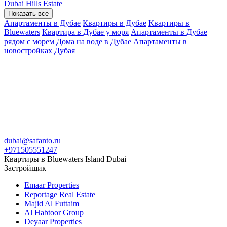
Dubai Hills Estate
Показать все
Апартаменты в Дубае
Квартиры в Дубае
Квартиры в
Bluewaters
Квартира в Дубае у моря
Апартаменты в Дубае
рядом с морем
Дома на воде в Дубае
Апартаменты в
новостройках Дубая
dubai@safanto.ru
+971505551247
Квартиры в Bluewaters Island Dubai
Застройщик
Emaar Properties
Reportage Real Estate
Majid Al Futtaim
Al Habtoor Group
Deyaar Properties