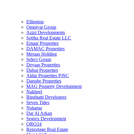
Ellington
Omniyat Group
Azizi Developments
Sobha Real Estate LLC
Emaar Properties
DAMAC Properties
Meraas Holding
Select Group
Deyaar Properties
Dubai Properties
Aldar Properties PJSC
Danube Properties
MAG Property Development
Nakheel
Binghatti Developers
Seven Tides
Nshama
Dar Al Arkan
Segrex Development
ORO24
Reportage Real Estate